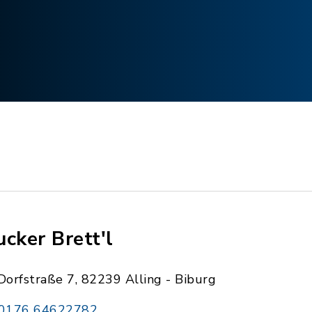
ucker Brett'l
Dorfstraße 7, 82239 Alling - Biburg
0176 64622782