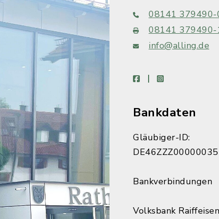
08141 379490-
08141 379490-
info@alling.de
facebook
instagram
Bankdaten
Gläubiger-ID:
DE46ZZZ00000035
Bankverbindungen
Volksbank Raiffeise