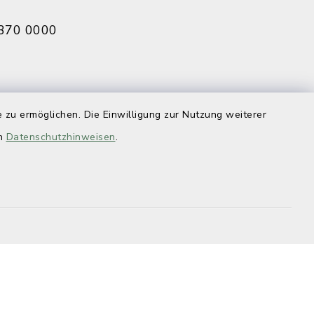
370 0000
eldbruck
 zu ermöglichen. Die Einwilligung zur Nutzung weiterer
070 0009
en
Datenschutzhinweisen
.
efreiheit
Datenschutz
Impressum