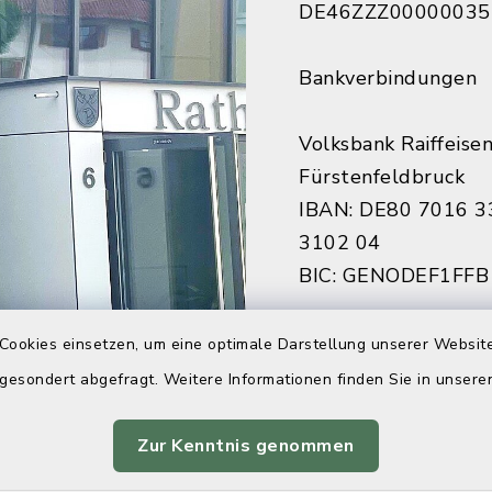
DE46ZZZ00000035
Bankverbindungen
Volksbank Raiffeise
Fürstenfeldbruck
IBAN: DE80 7016 3
3102 04
BIC: GENODEF1FFB
Sparkasse Fürstenf
Cookies einsetzen, um eine optimale Darstellung unserer Website
IBAN: DE84 7005 3
 gesondert abgefragt. Weitere Informationen finden Sie in unser
7922 27
BIC: BYLADEM1FFB
Zur Kenntnis genommen