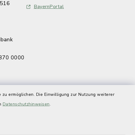
516
BayernPortal
nbank
370 0000
eldbruck
 zu ermöglichen. Die Einwilligung zur Nutzung weiterer
070 0009
en
Datenschutzhinweisen
.