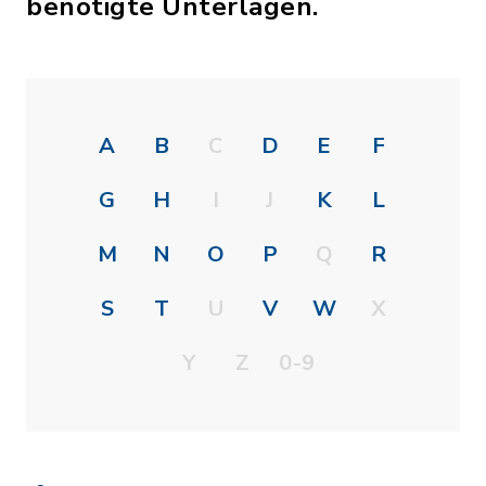
benötigte Unterlagen.
A
B
C
D
E
F
G
H
I
J
K
L
M
N
O
P
Q
R
S
T
U
V
W
X
Y
Z
0-9