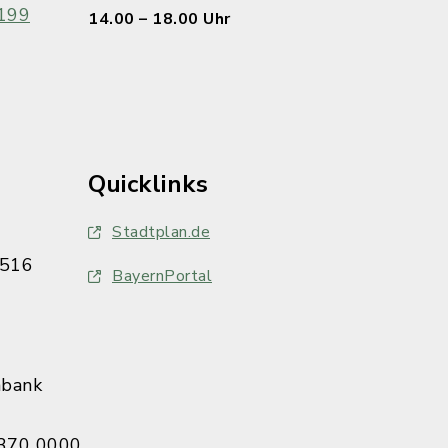
199
14.00 – 18.00 Uhr
Quicklinks
Stadtplan.de
516
BayernPortal
nbank
370 0000