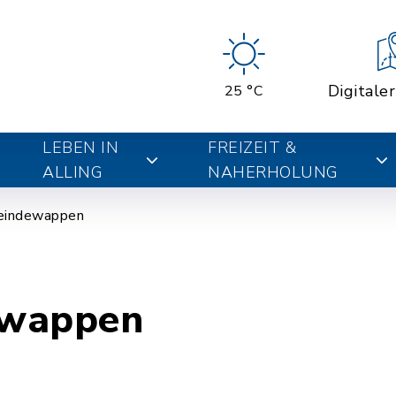
Digitale
25 °C
LEBEN IN
FREIZEIT &
ALLING
NAHERHOLUNG
indewappen
wappen