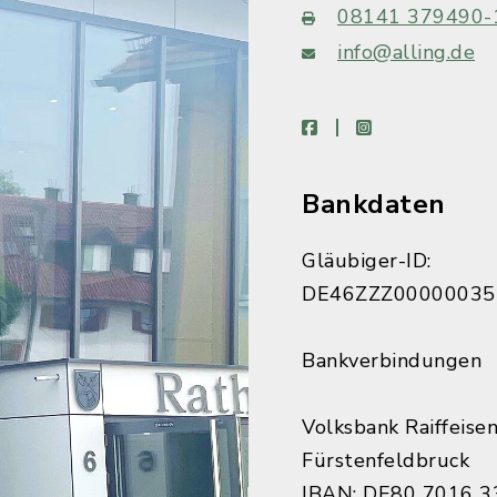
08141 379490-
info@alling.de
facebook
instagram
Bankdaten
Gläubiger-ID:
DE46ZZZ00000035
Bankverbindungen
Volksbank Raiffeise
Fürstenfeldbruck
IBAN: DE80 7016 3