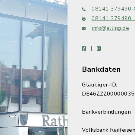
08141 379490-
08141 379490-
info@alling.de
facebook
instagram
Bankdaten
Gläubiger-ID:
DE46ZZZ00000035
Bankverbindungen
Volksbank Raiffeise