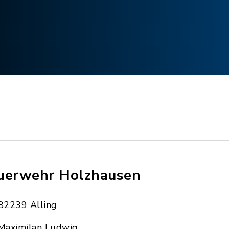
uerwehr Holzhausen
82239 Alling
Maximilan Ludwig