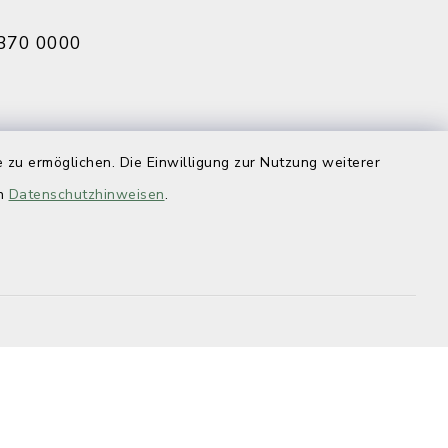
370 0000
eldbruck
 zu ermöglichen. Die Einwilligung zur Nutzung weiterer
070 0009
en
Datenschutzhinweisen
.
efreiheit
Datenschutz
Impressum