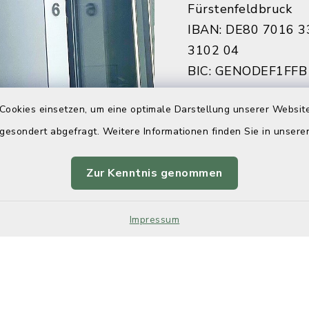
Fürstenfeldbruck
IBAN: DE80 7016 3
3102 04
BIC: GENODEF1FFB
Cookies einsetzen, um eine optimale Darstellung unserer Website
Sparkasse Fürstenf
 gesondert abgefragt. Weitere Informationen finden Sie in unser
IBAN: DE84 7005 3
7922 27
Zur Kenntnis genommen
BIC: BYLADEM1FFB
Impressum
Kontakt
Barrier