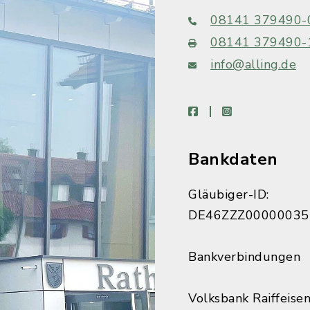
08141 379490-
08141 379490-
info@alling.de
facebook
instagram
Bankdaten
Gläubiger-ID:
DE46ZZZ00000035
Bankverbindungen
Volksbank Raiffeise