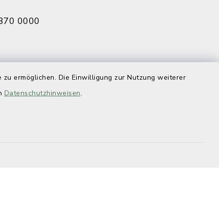
370 0000
 zu ermöglichen. Die Einwilligung zur Nutzung weiterer
eldbruck
en
070 0009
Datenschutzhinweisen
.
efreiheit
Datenschutz
Impressum