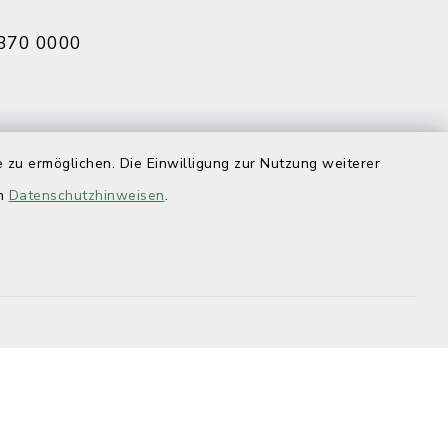
370 0000
eldbruck
 zu ermöglichen. Die Einwilligung zur Nutzung weiterer
070 0009
en
Datenschutzhinweisen
.
efreiheit
Datenschutz
Impressum