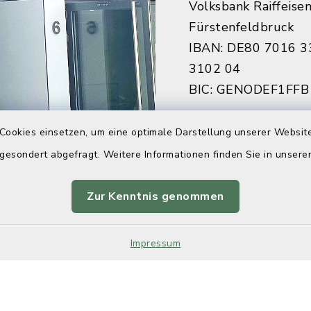
Volksbank Raiffeise
Fürstenfeldbruck
IBAN: DE80 7016 3
3102 04
BIC: GENODEF1FFB
Sparkasse Fürstenf
Cookies einsetzen, um eine optimale Darstellung unserer Website
IBAN: DE84 7005 3
 gesondert abgefragt. Weitere Informationen finden Sie in unser
7922 27
BIC: BYLADEM1FFB
Zur Kenntnis genommen
Impressum