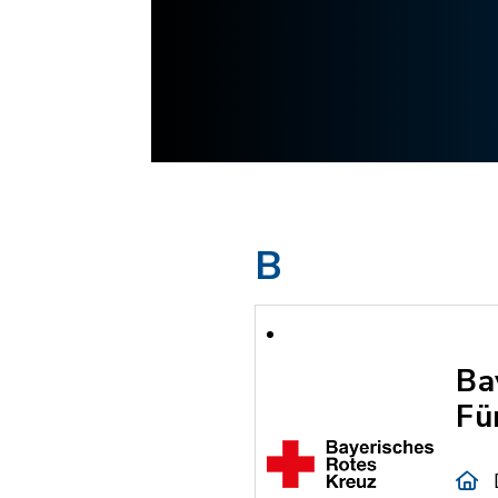
B
Ba
Fü