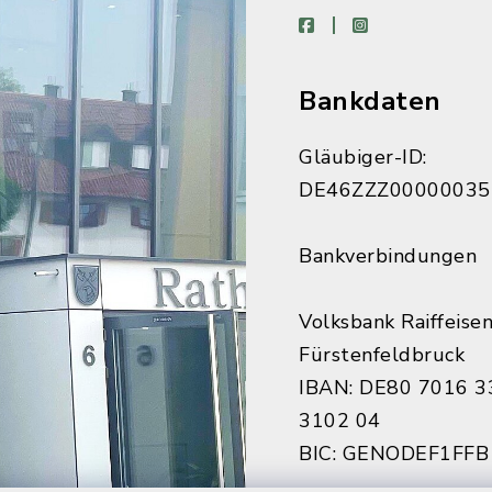
facebook
instagram
Bankdaten
Gläubiger-ID:
DE46ZZZ00000035
Bankverbindungen
Volksbank Raiffeise
Fürstenfeldbruck
IBAN: DE80 7016 3
3102 04
BIC: GENODEF1FFB