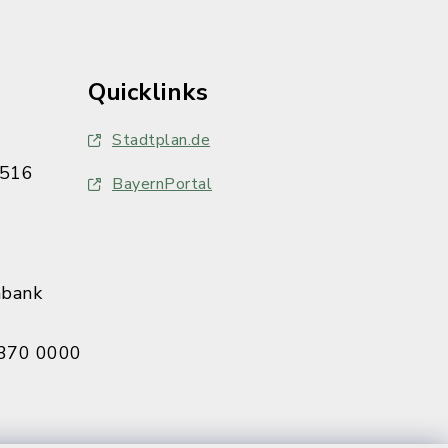
Quicklinks
Stadtplan.de
516
BayernPortal
nbank
370 0000