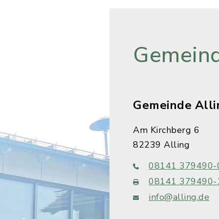
Gemeind
Gemeinde Alli
Am Kirchberg 6
82239 Alling
08141 379490-
08141 379490-
info@alling.de