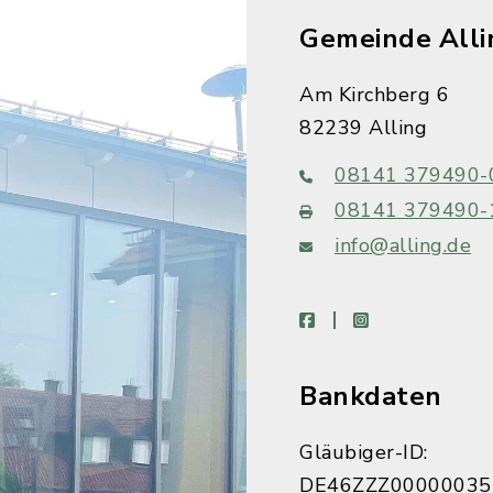
Gemeinde Alli
Am Kirchberg 6
82239 Alling
08141 379490-
08141 379490-
info@alling.de
facebook
instagram
Bankdaten
Gläubiger-ID:
DE46ZZZ00000035