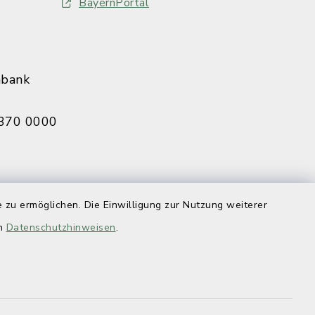
BayernPortal
nbank
370 0000
eldbruck
 zu ermöglichen. Die Einwilligung zur Nutzung weiterer
070 0009
en
Datenschutzhinweisen
.