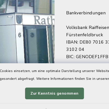
Bankverbindungen
Volksbank Raiffeise
Fürstenfeldbruck
IBAN: DE80 7016 3
3102 04
BIC: GENODEF1FFB
Sparkasse Fürstenf
Cookies einsetzen, um eine optimale Darstellung unserer Website
IBAN: DE84 7005 3
 gesondert abgefragt. Weitere Informationen finden Sie in unser
7922 27
BIC: BYLADEM1FFB
Zur Kenntnis genommen