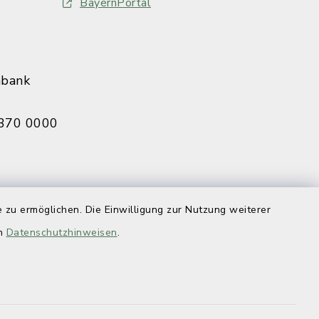
BayernPortal
nbank
370 0000
eldbruck
 zu ermöglichen. Die Einwilligung zur Nutzung weiterer
070 0009
en
Datenschutzhinweisen
.