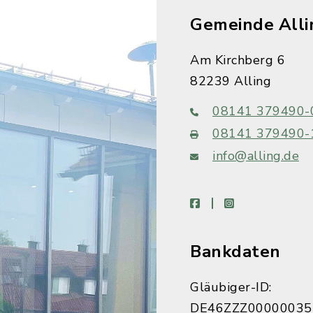
Gemeinde Alli
Am Kirchberg 6
82239 Alling
08141 379490-
08141 379490-
info@alling.de
facebook
instagram
Bankdaten
Gläubiger-ID:
DE46ZZZ00000035