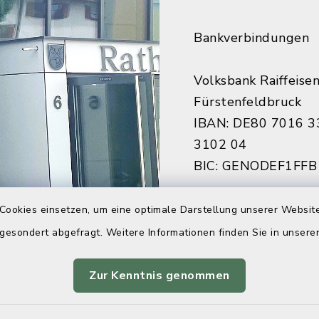
Bankverbindungen
Volksbank Raiffeise
Fürstenfeldbruck
IBAN: DE80 7016 3
3102 04
BIC: GENODEF1FFB
Sparkasse Fürstenf
Cookies einsetzen, um eine optimale Darstellung unserer Website
IBAN: DE84 7005 3
 gesondert abgefragt. Weitere Informationen finden Sie in unser
7922 27
BIC: BYLADEM1FFB
Zur Kenntnis genommen