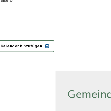
raße 5
 Kalender hinzufügen
Gemeind