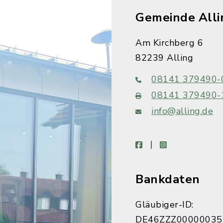
Gemeinde Alli
Am Kirchberg 6
82239 Alling
08141 379490-
08141 379490-
info@alling.de
facebook
instagram
Bankdaten
Gläubiger-ID:
DE46ZZZ00000035