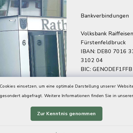
Bankverbindungen
Volksbank Raiffeise
Fürstenfeldbruck
IBAN: DE80 7016 3
3102 04
BIC: GENODEF1FFB
Cookies einsetzen, um eine optimale Darstellung unserer Website
Sparkasse Fürstenf
IBAN: DE84 7005 3
 gesondert abgefragt. Weitere Informationen finden Sie in unser
7922 27
BIC: BYLADEM1FFB
Zur Kenntnis genommen