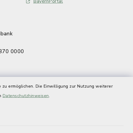
BayernPortal
nbank
370 0000
 zu ermöglichen. Die Einwilligung zur Nutzung weiterer
eldbruck
070 0009
en
Datenschutzhinweisen
.