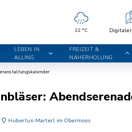
Digitale
22 °C
LEBEN IN
FREIZEIT &
ALLING
NAHERHOLUNG
eranstaltungskalender
rnbläser: Abendserenad
Hubertus-Marterl im Obermoos