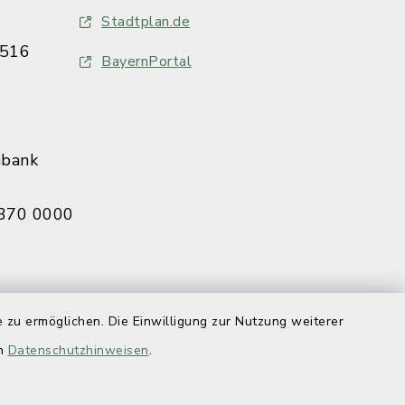
Stadtplan.de
516
BayernPortal
nbank
370 0000
eldbruck
 zu ermöglichen. Die Einwilligung zur Nutzung weiterer
070 0009
en
Datenschutzhinweisen
.