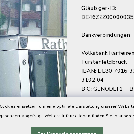
Gläubiger-ID:
DE46ZZZ00000035
Bankverbindungen
Volksbank Raiffeise
Fürstenfeldbruck
IBAN: DE80 7016 3
3102 04
BIC: GENODEF1FFB
Sparkasse Fürstenf
Cookies einsetzen, um eine optimale Darstellung unserer Website
IBAN: DE84 7005 3
 gesondert abgefragt. Weitere Informationen finden Sie in unser
7922 27
BIC: BYLADEM1FFB