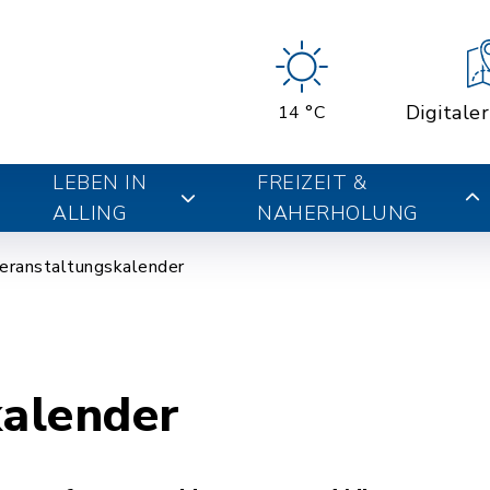
Digitale
14 °C
LEBEN IN
FREIZEIT &
ALLING
NAHERHOLUNG
eranstaltungskalender
kalender