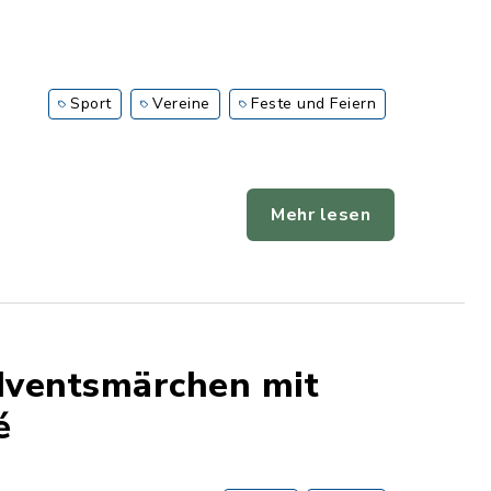
Sport
Vereine
Feste und Feiern
Mehr lesen
dventsmärchen mit
é